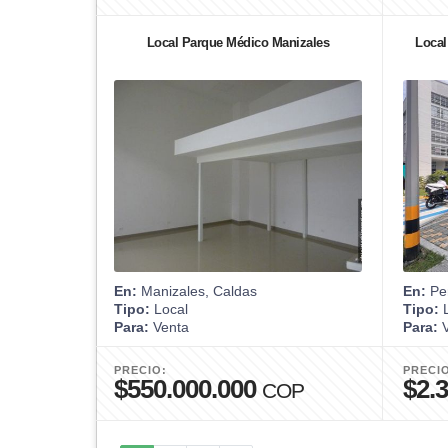
Local Parque Médico Manizales
Local
En:
Manizales, Caldas
En:
Per
Tipo:
Local
Tipo:
L
Para:
Venta
Para:
V
PRECIO:
PRECI
$550.000.000
$2.
COP