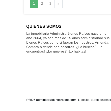
Siguiente
1
2
3
»
QUIÉNES SOMOS
La inmobiliaria Administra Bienes Raíces nace en el
año 2004, ya son más de 15 años administrando sus
Bienes Raíces como si fueran los nuestros. Arrienda,
Compra o Vende con nosotros. ¿Lo buscas? ¡Lo
encuentras! ¿Lo quieres? ¡Lo habitas!
©2026
administrabienesraices.com
, todos los derechos rese