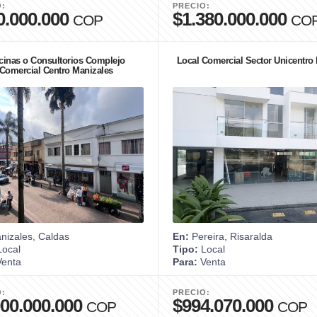
O:
PRECIO:
0.000.000
$1.380.000.000
COP
CO
cinas o Consultorios Complejo
Local Comercial Sector Unicentro 
Comercial Centro Manizales
izales, Caldas
En:
Pereira, Risaralda
ocal
Tipo:
Local
enta
Para:
Venta
O:
PRECIO:
000.000.000
$994.070.000
COP
COP