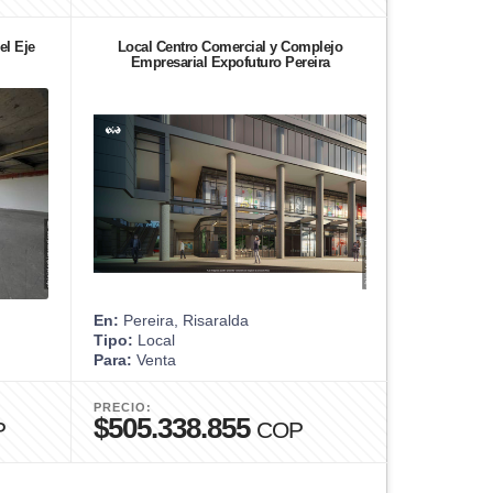
el Eje
Local Centro Comercial y Complejo
Empresarial Expofuturo Pereira
En:
Pereira, Risaralda
Tipo:
Local
Para:
Venta
PRECIO:
$505.338.855
P
COP