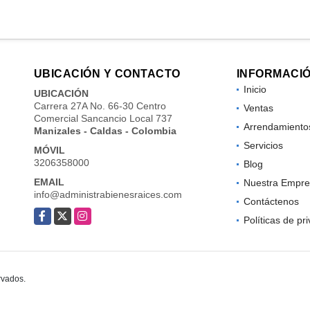
UBICACIÓN Y CONTACTO
INFORMACI
Inicio
UBICACIÓN
Carrera 27A No. 66-30 Centro
Ventas
Comercial Sancancio Local 737
Arrendamiento
Manizales - Caldas - Colombia
Servicios
MÓVIL
3206358000
Blog
EMAIL
Nuestra Empre
info@administrabienesraices.com
Contáctenos
Facebook
X
Instagram
Políticas de pr
rvados.