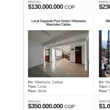
PRECIO:
PRECI
$130.000.000
$23
COP
Local Segundo Piso Centro Villamaria
Ofi
Manizales Caldas
En:
Villamaría, Caldas
En:
Man
Tipo:
Local
Tipo:
L
Para:
Venta
Para:
V
PRECIO:
PRECI
$350.000.000
$1.
COP