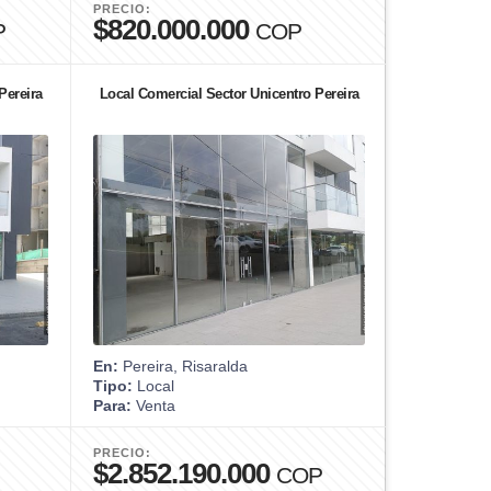
PRECIO:
$820.000.000
P
COP
Pereira
Local Comercial Sector Unicentro Pereira
En:
Pereira, Risaralda
Tipo:
Local
Para:
Venta
PRECIO:
$2.852.190.000
COP