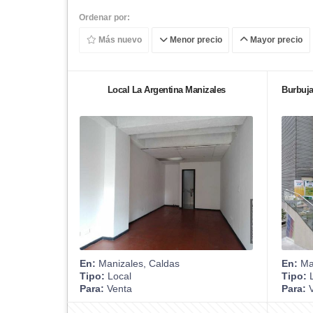
Ordenar por:
Más nuevo
Menor precio
Mayor precio
Local La Argentina Manizales
Burbuja
En:
Manizales, Caldas
En:
Man
Tipo:
Local
Tipo:
L
Para:
Venta
Para:
V