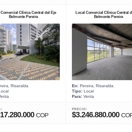
 Comercial Clínica Central del Eje
Local Comercial Clínica Central d
Belmonte Pereira
Belmonte Pereira
eira, Risaralda
En:
Pereira, Risaralda
ocal
Tipo:
Local
enta
Para:
Venta
O:
PRECIO:
317.280.000
$3.246.880.000
COP
CO