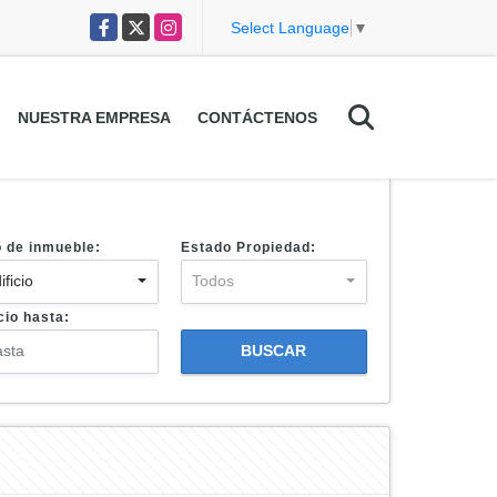
Facebook
X
Instagram
Select Language
▼
NUESTRA EMPRESA
CONTÁCTENOS
o de inmueble:
Estado Propiedad:
ificio
Todos
cio hasta:
BUSCAR