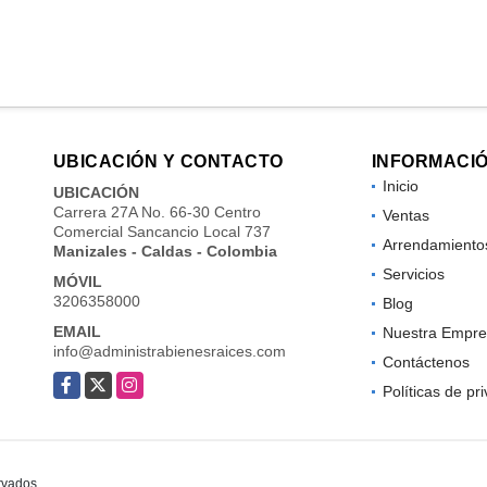
UBICACIÓN Y CONTACTO
INFORMACI
Inicio
UBICACIÓN
Carrera 27A No. 66-30 Centro
Ventas
Comercial Sancancio Local 737
Arrendamiento
Manizales - Caldas - Colombia
Servicios
MÓVIL
3206358000
Blog
EMAIL
Nuestra Empre
info@administrabienesraices.com
Contáctenos
Facebook
X
Instagram
Políticas de pr
rvados.