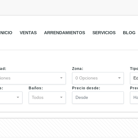
INICIO
VENTAS
ARRENDAMIENTOS
SERVICIOS
BLOG
ad:
Zona:
Tip
iones
0 Opciones
Ed
s:
Baños:
Precio desde:
Pre
s
Todos