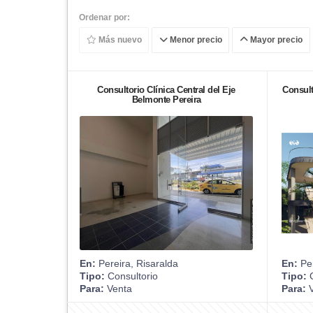
Ordenar por:
Más nuevo
Menor precio
Mayor precio
Consultorio Clínica Central del Eje
Consul
Belmonte Pereira
En:
Pereira, Risaralda
En:
Per
Tipo:
Consultorio
Tipo:
C
Para:
Venta
Para:
V