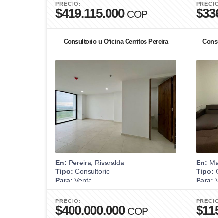
PRECIO:
PRECI
$419.115.000
$33
COP
Consultorio u Oficina Cerritos Pereira
Consu
En:
Pereira, Risaralda
En:
Man
Tipo:
Consultorio
Tipo:
C
Para:
Venta
Para:
V
PRECIO:
PRECI
$400.000.000
$11
COP