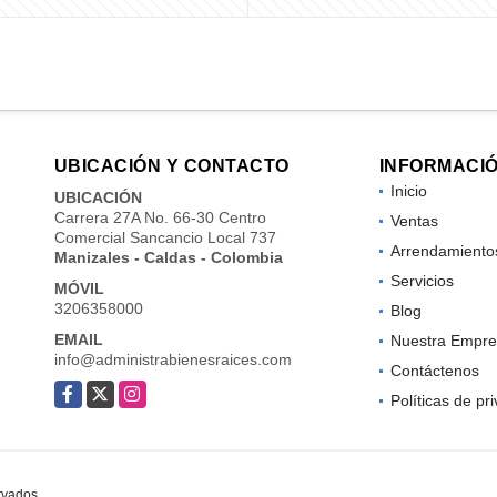
UBICACIÓN Y CONTACTO
INFORMACI
Inicio
UBICACIÓN
Carrera 27A No. 66-30 Centro
Ventas
Comercial Sancancio Local 737
Arrendamiento
Manizales - Caldas - Colombia
Servicios
MÓVIL
3206358000
Blog
EMAIL
Nuestra Empre
info@administrabienesraices.com
Contáctenos
Facebook
X
Instagram
Políticas de pr
rvados.