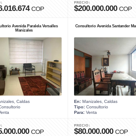
O:
PRECIO:
6.016.674
$200.000.000
COP
COP
ltorio Avenida Paralela Versalles
Consultorio Avenida Santander Ma
Manizales
izales, Caldas
En:
Manizales, Caldas
onsultorio
Tipo:
Consultorio
enta
Para:
Venta
O:
PRECIO:
5.000.000
$80.000.000
COP
COP