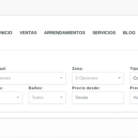
INICIO
VENTAS
ARRENDAMIENTOS
SERVICIOS
BLOG
ad:
Zona:
Tip
iones
0 Opciones
Co
s:
Baños:
Precio desde:
Pre
s
Todos