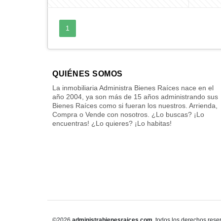
1
QUIÉNES SOMOS
La inmobiliaria Administra Bienes Raíces nace en el
año 2004, ya son más de 15 años administrando sus
Bienes Raíces como si fueran los nuestros. Arrienda,
Compra o Vende con nosotros. ¿Lo buscas? ¡Lo
encuentras! ¿Lo quieres? ¡Lo habitas!
©2026
administrabienesraices.com
, todos los derechos rese