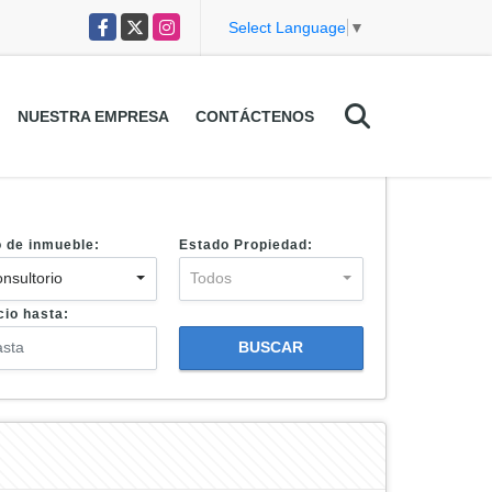
Facebook
X
Instagram
Select Language
▼
NUESTRA EMPRESA
CONTÁCTENOS
o de inmueble:
Estado Propiedad:
nsultorio
Todos
cio hasta:
BUSCAR