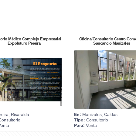
torio Médico Complejo Empresarial
Oficina/Consultorio Centro Come
Expofuturo Pereira
Sancancio Manizales
eira, Risaralda
En:
Manizales, Caldas
onsultorio
Tipo:
Consultorio
enta
Para:
Venta