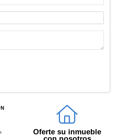
ÓN
Oferte su inmueble
s
con nosotros