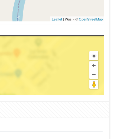
Leaflet
| Wasi - ©
OpenStreetMap