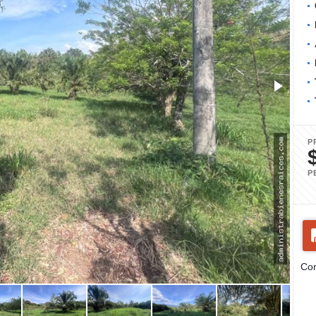
P
P
Com