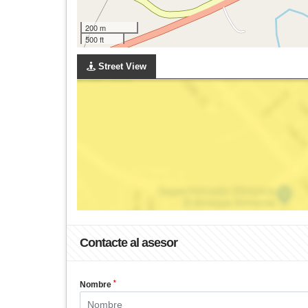
200 m
500 ft
Street View
Contacte al asesor
*
Nombre