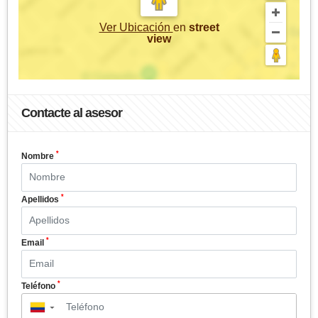
Ver Ubicación
en
street
view
Contacte al asesor
*
Nombre
*
Apellidos
*
Email
*
Teléfono
▼