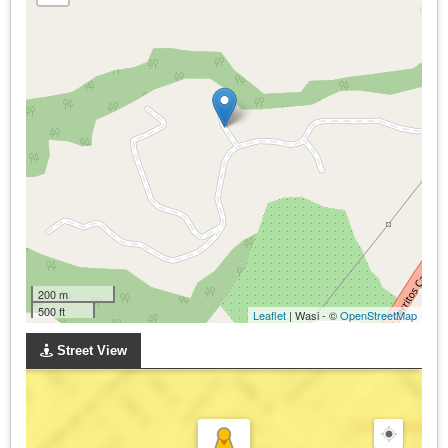
200 m
500 ft
Leaflet
| Wasi - ©
OpenStreetMap
Street View