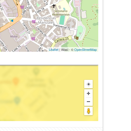
Leaflet
| Wasi - ©
OpenStreetMap