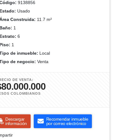
Código:
9138856
Estado:
Usado
Área Construida:
11.7 m²
Baño:
1
Estrato:
6
Piso:
1
Tipo de inmueble:
Local
Tipo de negocio:
Venta
RECIO DE VENTA:
$80.000.000
ESOS COLOMBIANOS
Descargar
Recomendar inmueble
información
por correo electrónico
partir