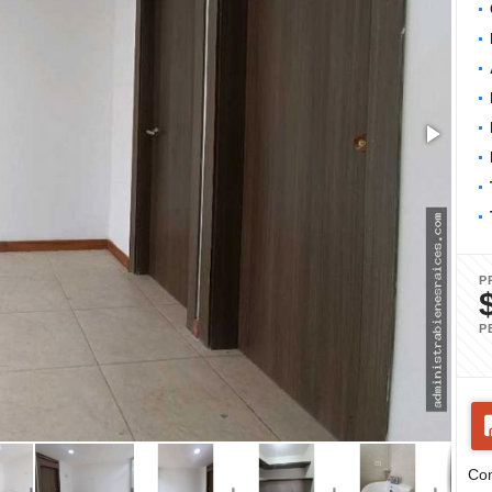
P
P
Com