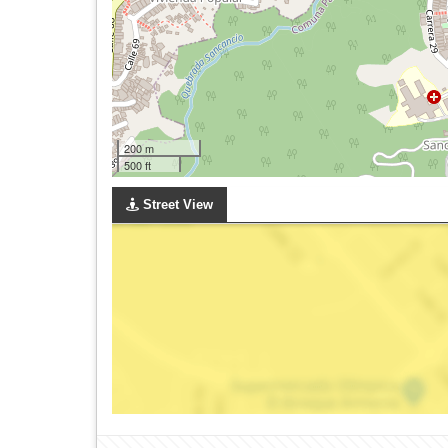
200 m
500 ft
Street View