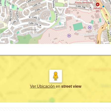
Ver Ubicación
en
street view