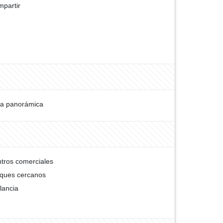
partir
ta panorámica
tros comerciales
ques cercanos
ilancia