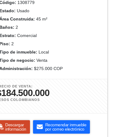
Código:
1308779
Estado:
Usado
Área Construida:
45 m²
Baños:
2
Estrato:
Comercial
Piso:
2
Tipo de inmueble:
Local
Tipo de negocio:
Venta
Administración:
$275.000 COP
RECIO DE VENTA:
$184.500.000
ESOS COLOMBIANOS
Descargar
Recomendar inmueble
información
por correo electrónico