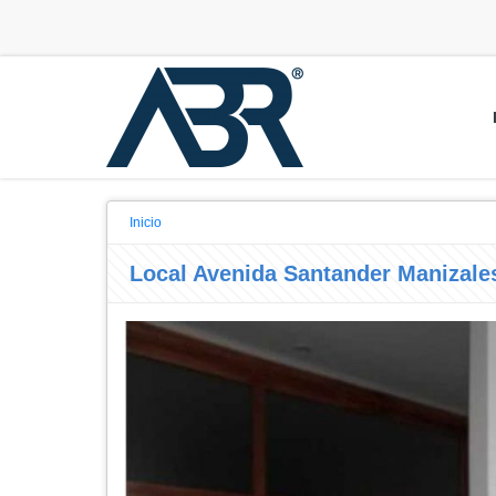
Inicio
Local Avenida Santander Manizale