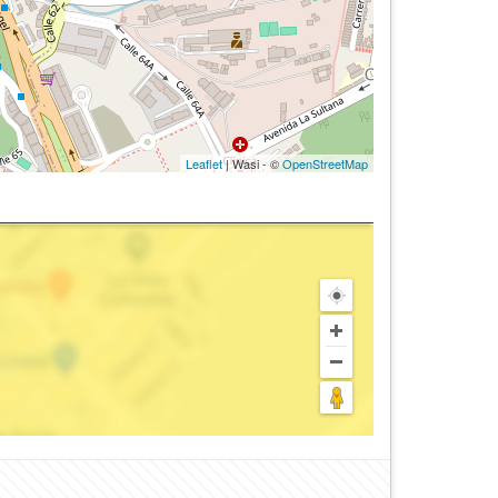
Leaflet
| Wasi - ©
OpenStreetMap