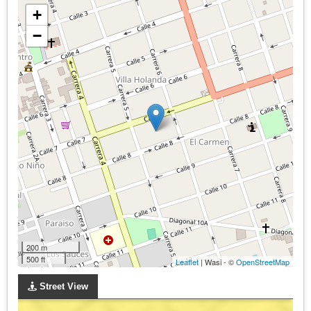
+
−
200 m
500 ft
Leaflet
| Wasi - ©
OpenStreetMap
Street View