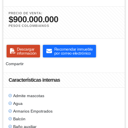
PRECIO DE VENTA:
$900.000.000
PESOS COLOMBIANOS
Descargar
Recomendar inmueble
información
por correo electrónico
Compartir
Características internas
Admite mascotas
Agua
Armarios Empotrados
Balcón
Baño auxiliar