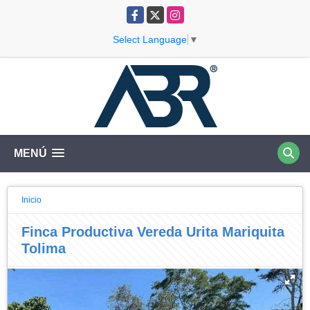
Facebook
X
Instagram
Select Language
▼
MENÚ
Inicio
Finca Productiva Vereda Urita Mariquita
Tolima