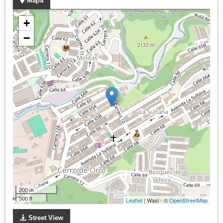
Mapa
+
−
200 m
500 ft
Leaflet
| Wasi - ©
OpenStreetMap
Street View