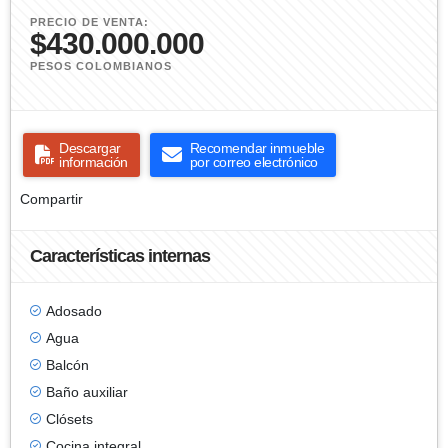
PRECIO DE VENTA:
$430.000.000
PESOS COLOMBIANOS
Descargar
Recomendar inmueble
información
por correo electrónico
Compartir
Características internas
Adosado
Agua
Balcón
Baño auxiliar
Clósets
Cocina integral