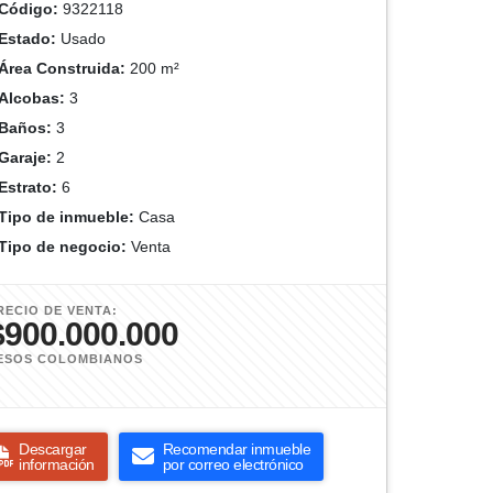
Código:
9322118
Estado:
Usado
Área Construida:
200 m²
Alcobas:
3
Baños:
3
Garaje:
2
Estrato:
6
Tipo de inmueble:
Casa
Tipo de negocio:
Venta
RECIO DE VENTA:
$900.000.000
ESOS COLOMBIANOS
Descargar
Recomendar inmueble
información
por correo electrónico