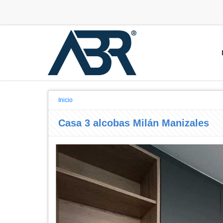
Inicio
Casa 3 alcobas Milán Manizales