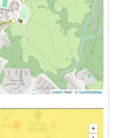
Leaflet
| Wasi - ©
OpenStreetMap