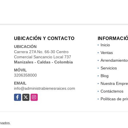
UBICACIÓN Y CONTACTO
INFORMACI
Inicio
UBICACIÓN
Carrera 27A No. 66-30 Centro
Ventas
Comercial Sancancio Local 737
Arrendamiento
Manizales - Caldas - Colombia
Servicios
MÓVIL
3206358000
Blog
EMAIL
Nuestra Empre
info@administrabienesraices.com
Contáctenos
Facebook
X
Instagram
Políticas de pr
rvados.