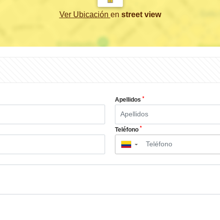
Ver Ubicación
en
street view
*
Apellidos
*
Teléfono
▼