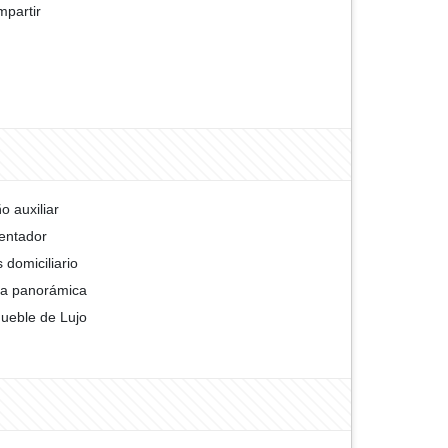
partir
o auxiliar
entador
 domiciliario
ta panorámica
ueble de Lujo