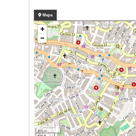
Mapa
+
−
200 m
500 ft