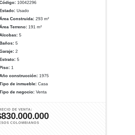
Código:
10042296
Estado:
Usado
Área Construida:
293 m²
Área Terreno:
191 m²
Alcobas:
5
Baños:
5
Garaje:
2
Estrato:
5
Piso:
1
Año construcción:
1975
Tipo de inmueble:
Casa
Tipo de negocio:
Venta
RECIO DE VENTA:
$830.000.000
ESOS COLOMBIANOS