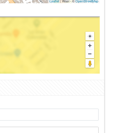
Leaflet
| Wasi - ©
OpenStreetMap