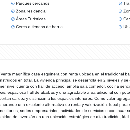
Parques cercanos
Tra
Zona residencial
Zon
Áreas Turísticas
Cer
Cerca a tiendas de barrio
Ubi
a Venta magnífica casa esquinera con renta ubicada en el tradicional b
truidos en total. La vivienda principal se desarrolla en 2 niveles y se
primer nivel cuenta con hall de acceso, amplia sala comedor, cocina senc
bas, espacioso hall de alcobas y una agradable área adicional con poten
portan calidez y distinción a los espacios interiores. Como valor agre
rando una excelente alternativa de renta y valorización. Ideal para re
onsultorios, sedes empresariales, actividades de servicios o continuar s
nidad de inversión en una ubicación estratégica de alta tradición, fác