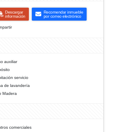
Descargar
Recomendar inmueble
información
por correo electrónico
partir
o auxiliar
ósito
itación servicio
a de lavandería
o Madera
tros comerciales