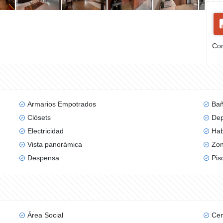
Com
Armarios Empotrados
Bañ
Clósets
Dep
Electricidad
Hab
Vista panorámica
Zon
Despensa
Pis
Área Social
Cen