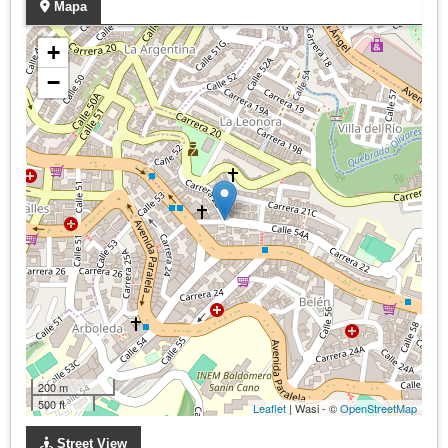
Mapa
+
−
200 m
500 ft
Leaflet
| Wasi - ©
OpenStreetMap
Street View