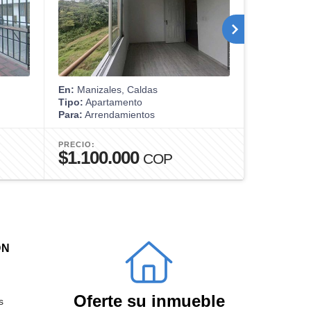
En:
Manizales, Caldas
En:
Manizal
Tipo:
Apartamento
Tipo:
Apart
Para:
Arrendamientos
Para:
Venta
PRECIO:
PRECIO:
$1.100.000
$620.0
COP
ÓN
Oferte su inmueble
s