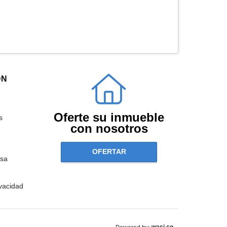
ÓN
Oferte su inmueble
s
con nosotros
OFERTAR
sa
ivacidad
wasi.co