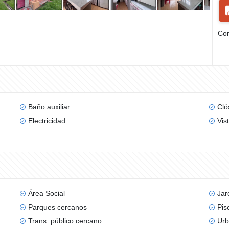
Com
Baño auxiliar
Cló
Electricidad
Vis
Área Social
Jar
Parques cercanos
Pis
Trans. público cercano
Urb