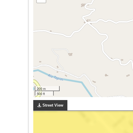
200 m
500 ft
Street View