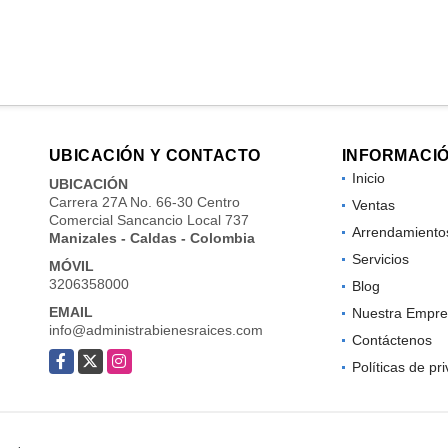
UBICACIÓN Y CONTACTO
INFORMACI
Inicio
UBICACIÓN
Carrera 27A No. 66-30 Centro
Ventas
Comercial Sancancio Local 737
Arrendamiento
Manizales - Caldas - Colombia
Servicios
MÓVIL
3206358000
Blog
EMAIL
Nuestra Empre
info@administrabienesraices.com
Contáctenos
Facebook
X
Instagram
Políticas de pr