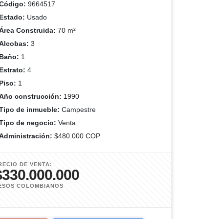
Código:
9664517
Estado:
Usado
Área Construida:
70 m²
Alcobas:
3
Baño:
1
Estrato:
4
Piso:
1
Año construcción:
1990
Tipo de inmueble:
Campestre
Tipo de negocio:
Venta
Administración:
$480.000 COP
RECIO DE VENTA:
$330.000.000
ESOS COLOMBIANOS