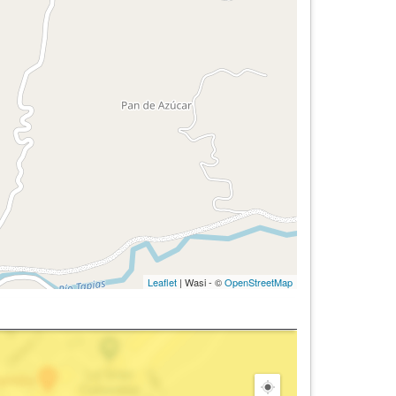
Leaflet
| Wasi - ©
OpenStreetMap