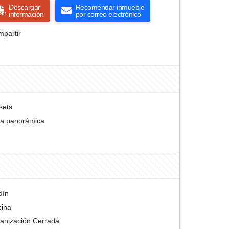
Descargar
Recomendar inmueble
información
por correo electrónico
partir
sets
ta panorámica
dín
cina
anización Cerrada