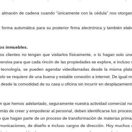
un almacén de cadena cuando “únicamente con la cédula” nos otorga
forma automática para su posterior firma electrónica y también elabo
los inmuebles.
os clientes no tengan que visitarlos físicamente, o lo hagan solo u
mersiva para que cada rincón de las propiedades se explore, e incl
ta tecnología, se pueden agendar videollamadas desde la misma pla
solo se requiere de una buena y estable conexión a internet. De igual
sde la comodidad de su casa u oficina sin incurrir en desplazamient
ión que hemos adelantado, seguramente nuestra actividad comercial n
emás de creer y empoderar al personal, deben identificarse los proces
o que hagan parte de un proceso de transformación de materias prima
omunicaciones, de diseño e incluso cargos de dirección. Hoy muchos 