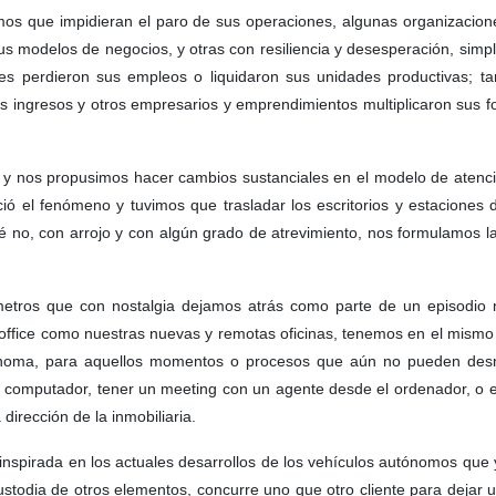
s que impidieran el paro de sus operaciones, algunas organizacion
us modelos de negocios, y otras con resiliencia y desesperación, sim
s perdieron sus empleos o liquidaron sus unidades productivas; ta
s ingresos y otros empresarios y emprendimientos multiplicaron sus 
 y nos propusimos hacer cambios sustanciales en el modelo de atenci
ció el fenómeno y tuvimos que trasladar los escritorios y estacione
é no, con arrojo y con algún grado de atrevimiento, nos formulamos 
ros que con nostalgia dejamos atrás como parte de un episodio má
me office como nuestras nuevas y remotas oficinas, tenemos en el mism
noma, para aquellos momentos o procesos que aún no pueden desmat
n computador, tener un meeting con un agente desde el ordenador, o
dirección de la inmobiliaria.
pirada en los actuales desarrollos de los vehículos autónomos que 
ustodia de otros elementos, concurre uno que otro cliente para dejar