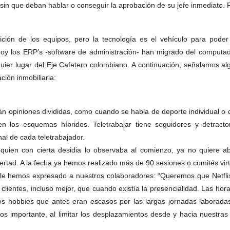
, sin que deban hablar o conseguir la aprobación de su jefe inmediato
ición de los equipos, pero la tecnología es el vehículo para poder
 Hoy los ERP’s -software de administración- han migrado del computa
quier lugar del Eje Cafetero colombiano. A continuación, señalamos a
ión inmobiliaria:
án opiniones divididas, como cuando se habla de deporte individual o d
los esquemas híbridos. Teletrabajar tiene seguidores y detractor
al de cada teletrabajador.
 quien con cierta desidia lo observaba al comienzo, ya no quiere ab
ertad. A la fecha ya hemos realizado más de 90 sesiones o comités vir
 le hemos expresado a nuestros colaboradores: “Queremos que Netfli
lientes, incluso mejor, que cuando existía la presencialidad. Las hora
 los hobbies que antes eran escasos por las largas jornadas laborada
nos importante, al limitar los desplazamientos desde y hacia nuestra