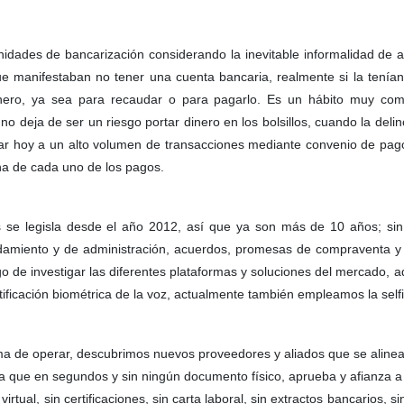
nidades de bancarización considerando la inevitable informalidad de 
e manifestaban no tener una cuenta bancaria, realmente si la tenían
dinero, ya sea para recaudar o para pagarlo. Es un hábito muy co
 no deja de ser un riesgo portar dinero en los bolsillos, cuando la de
gar hoy a un alto volumen de transacciones mediante convenio de pago
una de cada uno de los pagos.
s se legisla desde el año 2012, así que ya son más de 10 años; si
damiento y de administración, acuerdos, promesas de compraventa y y
 de investigar las diferentes plataformas y soluciones del mercado, a
ificación biométrica de la voz, actualmente también empleamos la self
rma de operar, descubrimos nuevos proveedores y aliados que se alineab
 que en segundos y sin ningún documento físico, aprueba y afianza a l
tual, sin certificaciones, sin carta laboral, sin extractos bancarios, 