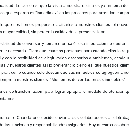
ualidad. Lo cierto es, que la visita a nuestra oficina es ya un tema d
único que esperan es “inmediatez” en los procesos para arrendar, comp
 lo que nos hemos propuesto facilitarles a nuestros clientes, el nu
mayor calidad, sin perder la calidez de la presencialidad.
osibilidad de conversar y tomarse un café, esa interacción no quere
mente necesario. Claro que estamos presentes para cuando ellos lo req
con la posibilidad de elegir varios escenarios o ambientes, desde u
cias y nuestros clientes así lo prefieran; lo cierto es, que nuestros
mprar, como cuando solo desean que sus inmuebles se agreguen a nues
siempre a nuestros clientes: “Momentos de verdad en sus inmuebles”.
ciones de transformación, para lograr apropiar el modelo de atención
 contamos:
 humano. Cuando uno decide enviar a sus colaboradores a teletrab
de las funciones y responsabilidades asignadas. Hoy nuestros colabo