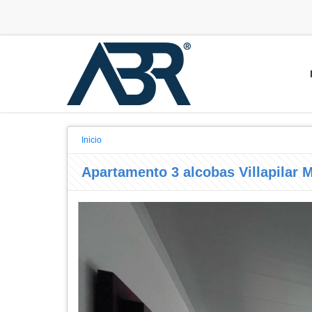
Inicio
Apartamento 3 alcobas Villapilar 