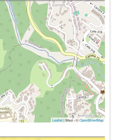
Leaflet
| Wasi - ©
OpenStreetMap