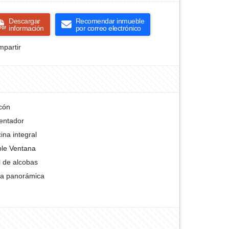
Descargar
Recomendar inmueble
información
por correo electrónico
partir
cón
entador
ina integral
le Ventana
l de alcobas
ta panorámica