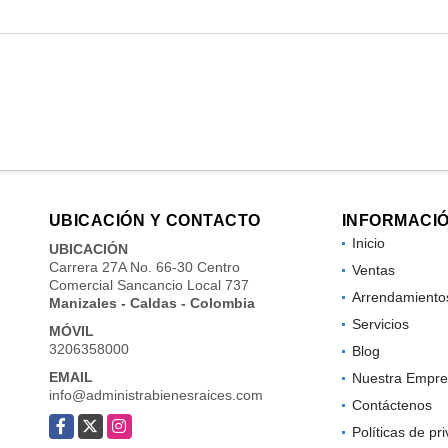
UBICACIÓN Y CONTACTO
INFORMACI
Inicio
UBICACIÓN
Carrera 27A No. 66-30 Centro
Ventas
Comercial Sancancio Local 737
Arrendamiento
Manizales - Caldas - Colombia
Servicios
MÓVIL
3206358000
Blog
EMAIL
Nuestra Empre
info@administrabienesraices.com
Contáctenos
Facebook
X
Instagram
Políticas de pr