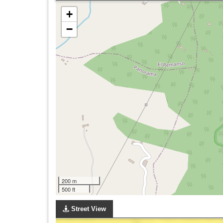
+
−
200 m
500 ft
Street View