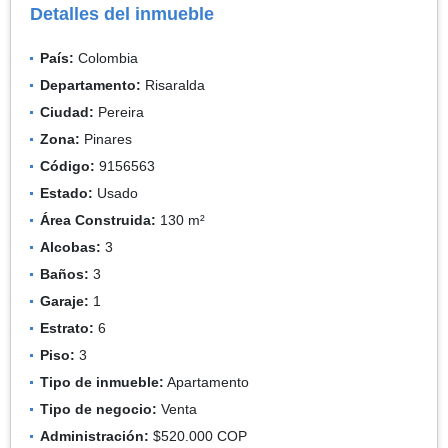
Detalles del inmueble
País:
Colombia
Departamento:
Risaralda
Ciudad:
Pereira
Zona:
Pinares
Código:
9156563
Estado:
Usado
Área Construida:
130 m²
Alcobas:
3
Baños:
3
Garaje:
1
Estrato:
6
Piso:
3
Tipo de inmueble:
Apartamento
Tipo de negocio:
Venta
Administración:
$520.000 COP