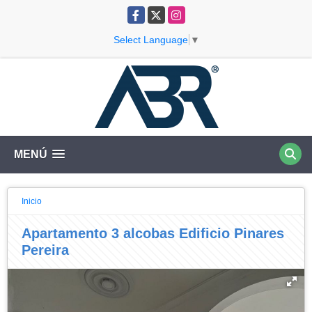
Facebook
X
Instagram
Select Language
▼
MENÚ
Inicio
Apartamento 3 alcobas Edificio Pinares
Pereira