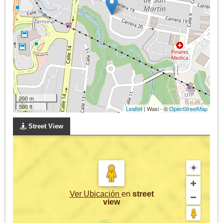
200 m
500 ft
Leaflet
| Wasi - ©
OpenStreetMap
Street View
Ver Ubicación
en
street
view