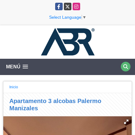
Facebook
X
Instagram
Select Language
▼
MENÚ
Inicio
Apartamento 3 alcobas Palermo
Manizales