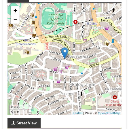
+
−
200 m
500 ft
Leaflet
| Wasi - ©
OpenStreetMap
Street View