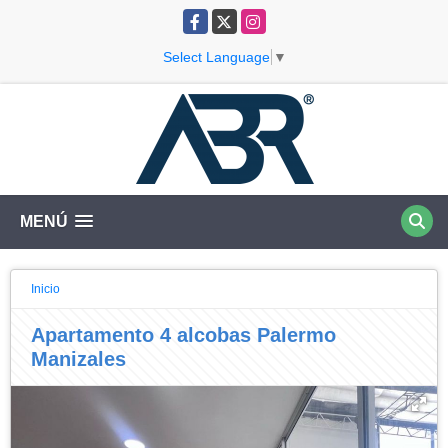
Facebook
X
Instagram
Select Language
▼
MENÚ
Inicio
Apartamento 4 alcobas Palermo
Manizales