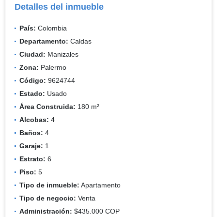
Detalles del inmueble
País:
Colombia
Departamento:
Caldas
Ciudad:
Manizales
Zona:
Palermo
Código:
9624744
Estado:
Usado
Área Construida:
180 m²
Alcobas:
4
Baños:
4
Garaje:
1
Estrato:
6
Piso:
5
Tipo de inmueble:
Apartamento
Tipo de negocio:
Venta
Administración:
$435.000 COP