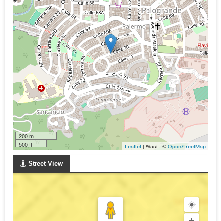
200 m
500 ft
Leaflet
| Wasi - ©
OpenStreetMap
Street View