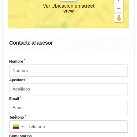
Ver Ubicación
en
street
view
Contacte al asesor
*
Nombre
*
Apellidos
*
Email
*
Teléfono
▼
Comentarios