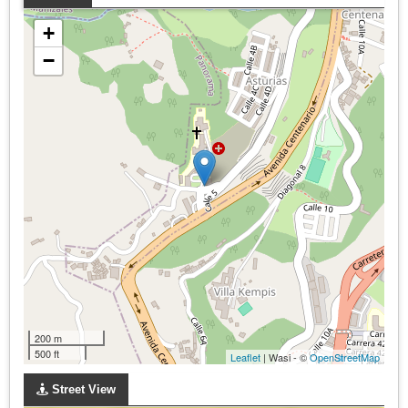
+
−
200 m
500 ft
Leaflet
| Wasi - ©
OpenStreetMap
Street View