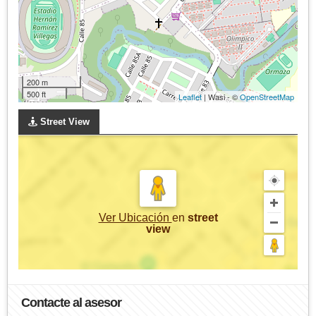
200 m
500 ft
Leaflet
| Wasi - ©
OpenStreetMap
Street View
Ver Ubicación
en
street
view
Contacte al asesor