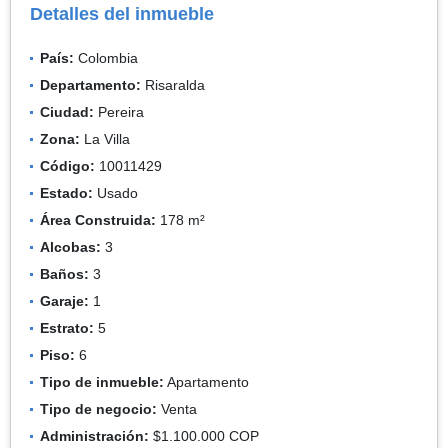
Detalles del inmueble
País:
Colombia
Departamento:
Risaralda
Ciudad:
Pereira
Zona:
La Villa
Código:
10011429
Estado:
Usado
Área Construida:
178 m²
Alcobas:
3
Baños:
3
Garaje:
1
Estrato:
5
Piso:
6
Tipo de inmueble:
Apartamento
Tipo de negocio:
Venta
Administración:
$1.100.000 COP