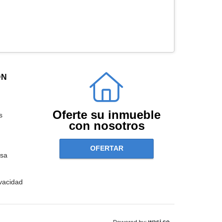
ÓN
Oferte su inmueble
s
con nosotros
OFERTAR
sa
ivacidad
wasi.co