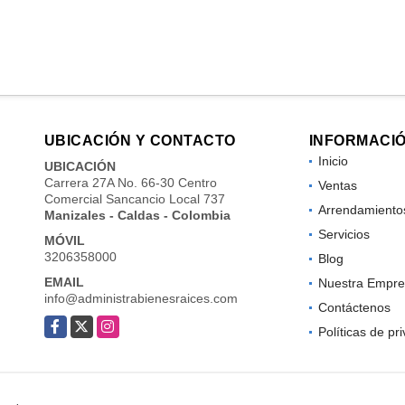
UBICACIÓN Y CONTACTO
INFORMACI
Inicio
UBICACIÓN
Carrera 27A No. 66-30 Centro
Ventas
Comercial Sancancio Local 737
Arrendamiento
Manizales - Caldas - Colombia
Servicios
MÓVIL
3206358000
Blog
EMAIL
Nuestra Empre
info@administrabienesraices.com
Contáctenos
Facebook
X
Instagram
Políticas de pr