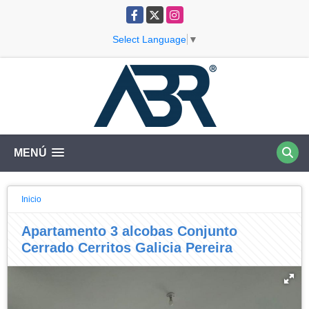
Facebook
X
Instagram
Select Language
▼
MENÚ
Inicio
Apartamento 3 alcobas Conjunto
Cerrado Cerritos Galicia Pereira