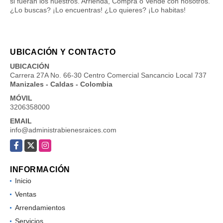
si fueran los nuestros. Arrienda, Compra o Vende con nosotros.
¿Lo buscas? ¡Lo encuentras! ¿Lo quieres? ¡Lo habitas!
UBICACIÓN Y CONTACTO
UBICACIÓN
Carrera 27A No. 66-30 Centro Comercial Sancancio Local 737
Manizales - Caldas - Colombia
MÓVIL
3206358000
EMAIL
info@administrabienesraices.com
Facebook
X
Instagram
INFORMACIÓN
Inicio
Ventas
Arrendamientos
Servicios