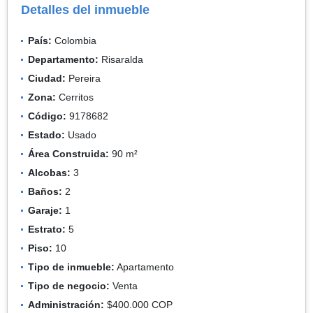
Detalles del inmueble
País:
Colombia
Departamento:
Risaralda
Ciudad:
Pereira
Zona:
Cerritos
Código:
9178682
Estado:
Usado
Área Construida:
90 m²
Alcobas:
3
Baños:
2
Garaje:
1
Estrato:
5
Piso:
10
Tipo de inmueble:
Apartamento
Tipo de negocio:
Venta
Administración:
$400.000 COP