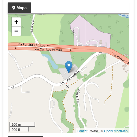
Mapa
+
−
200 m
500 ft
Leaflet
| Wasi - ©
OpenStreetMap