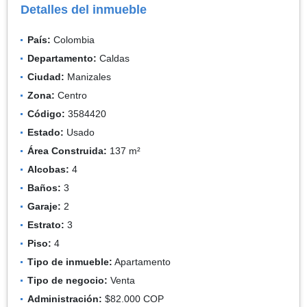
Detalles del inmueble
País:
Colombia
Departamento:
Caldas
Ciudad:
Manizales
Zona:
Centro
Código:
3584420
Estado:
Usado
Área Construida:
137 m²
Alcobas:
4
Baños:
3
Garaje:
2
Estrato:
3
Piso:
4
Tipo de inmueble:
Apartamento
Tipo de negocio:
Venta
Administración:
$82.000 COP