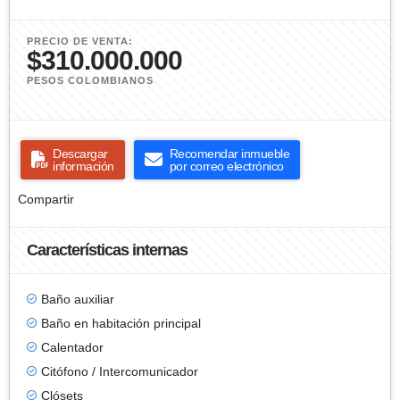
PRECIO DE VENTA:
$310.000.000
PESOS COLOMBIANOS
Descargar
Recomendar inmueble
información
por correo electrónico
Compartir
Características internas
Baño auxiliar
Baño en habitación principal
Calentador
Citófono / Intercomunicador
Clósets