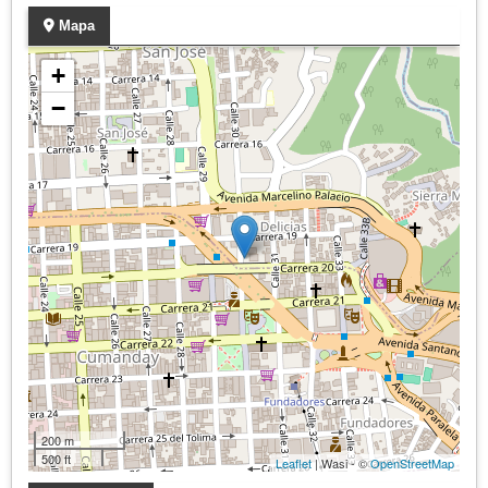
Mapa
+
−
200 m
500 ft
Leaflet
| Wasi - ©
OpenStreetMap