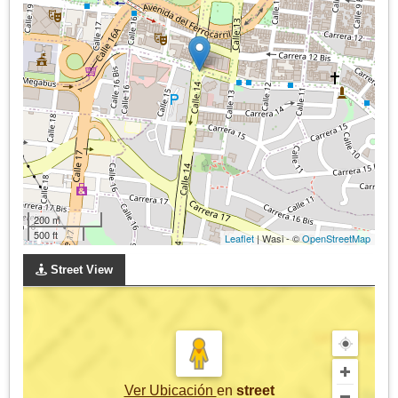
200 m
500 ft
Leaflet
| Wasi - ©
OpenStreetMap
Street View
Ver Ubicación
en
street