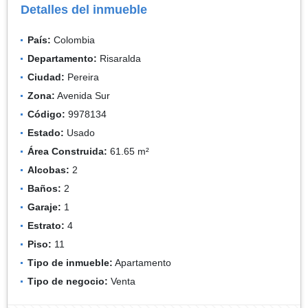
Detalles del inmueble
País:
Colombia
Departamento:
Risaralda
Ciudad:
Pereira
Zona:
Avenida Sur
Código:
9978134
Estado:
Usado
Área Construida:
61.65 m²
Alcobas:
2
Baños:
2
Garaje:
1
Estrato:
4
Piso:
11
Tipo de inmueble:
Apartamento
Tipo de negocio:
Venta