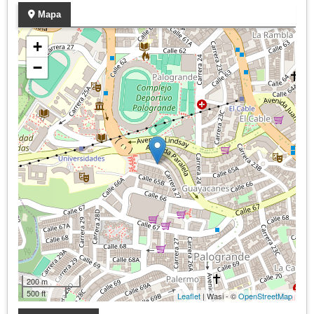
Mapa
+
−
200 m
500 ft
Leaflet
| Wasi - ©
OpenStreetMap