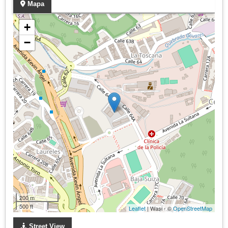
Mapa
+
−
200 m
500 ft
Leaflet
| Wasi - ©
OpenStreetMap
Street View